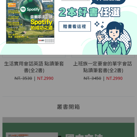
生活實用會話英語 點讀筆套
上班族一定要會的單字會話 
書(全2書)
點讀筆套書(全2書)
NT.
3530
|
NT.2990
NT.
3450
|
NT.2990
叢書開箱