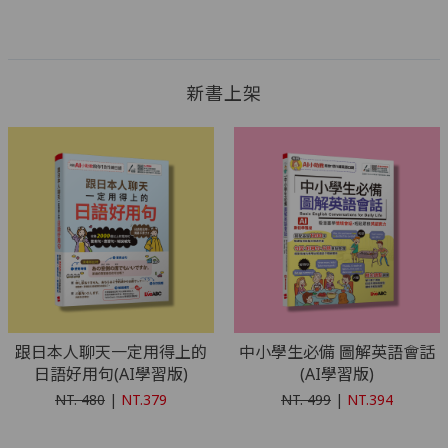
新書上架
跟日本人聊天一定用得上的
中小學生必備 圖解英語會話
日語好用句(AI學習版)
(AI學習版)
NT.
480
|
NT.379
NT.
499
|
NT.394