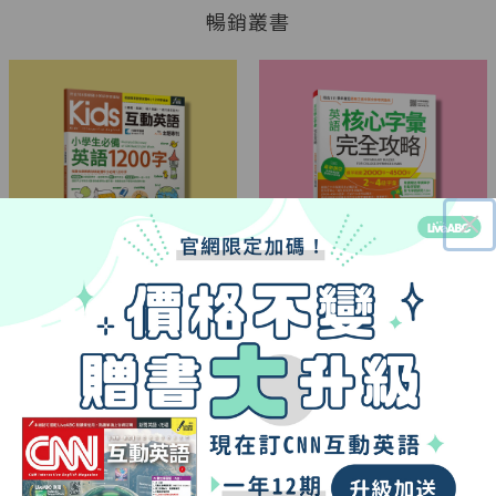
暢銷叢書
×
Kids互動英語 小學生必備英
英語核心字彙完全攻略：選
語1200字
字範圍2000字-4500字2-4級
字彙(增修擴編版)
NT.
350
|
NT.277
NT.
360
|
NT.284
暢銷點讀套書