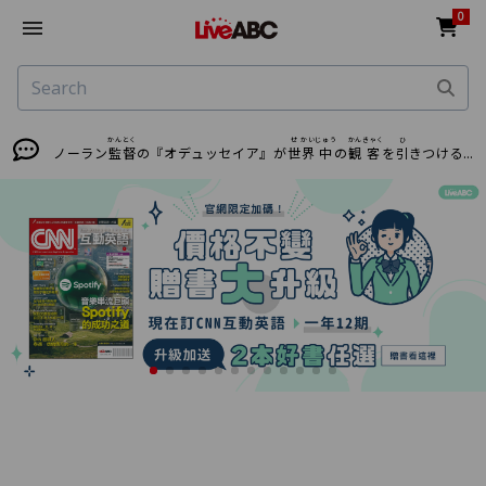
0
かん
とく
せ
かい
じゅう
かん
きゃく
ひ
ノーラン
監
督
の『オデュッセイア』が
世
界
中
の
観
客
を
引
きつけるな
とう
とう
ち
かん
こう
ぞう
か
そな
か、シチリア
島
のファヴィニャーナ
島
では、ロケ
地
観
光
の
増
加
に
備
えています。